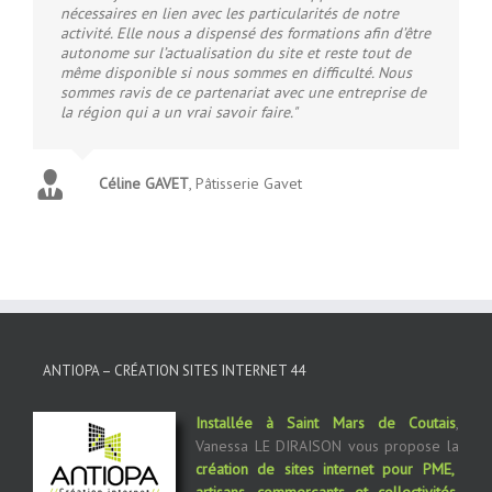
nécessaires en lien avec les particularités de notre
activité. Elle nous a dispensé des formations afin d’être
autonome sur l’actualisation du site et reste tout de
même disponible si nous sommes en difficulté. Nous
sommes ravis de ce partenariat avec une entreprise de
la région qui a un vrai savoir faire."
Céline GAVET
,
Pâtisserie Gavet
ANTIOPA – CRÉATION SITES INTERNET 44
Installée à Saint Mars de Coutais
,
Vanessa LE DIRAISON vous propose la
création de sites internet pour PME,