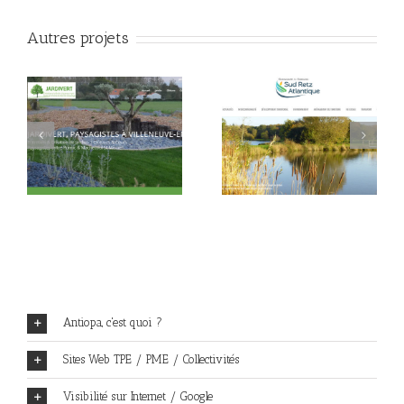
Autres projets
Sud Retz Atlantique :
Commune de
à
Communauté de
Villeneuve-en-Retz
z
Communes
(44580)
Antiopa, c'est quoi ?
Sites Web TPE / PME / Collectivités
Visibilité sur Internet / Google