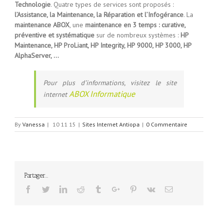
Technologie
. Quatre types de services sont proposés :
l’Assistance, la Maintenance, la Réparation et l’Infogérance
. La
maintenance ABOX
, une
maintenance en 3 temps : curative,
préventive et systématique
sur de nombreux systèmes :
HP
Maintenance, HP ProLiant, HP Integrity, HP 9000, HP 3000, HP
AlphaServer, …
Pour plus d’informations, visitez le site
ABOX Informatique
internet
By
Vanessa
|
10 11 15
|
Sites Internet Antiopa
|
0 Commentaire
Partager...
Facebook
Twitter
Linkedin
Reddit
Tumblr
Google+
Pinterest
Vk
Email